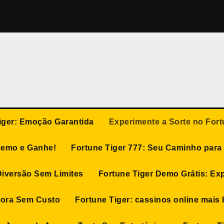
iger: Emoção Garantida
Experimente a Sorte no Fort
Demo e Ganhe!
Fortune Tiger 777: Seu Caminho para 
Diversão Sem Limites
Fortune Tiger Demo Grátis: Ex
gora Sem Custo
Fortune Tiger: cassinos online mais