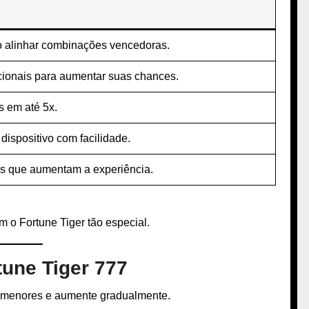
 alinhar combinações vencedoras.
cionais para aumentar suas chances.
 em até 5x.
ispositivo com facilidade.
s que aumentam a experiência.
m o Fortune Tiger tão especial.
tune Tiger 777
menores e aumente gradualmente.