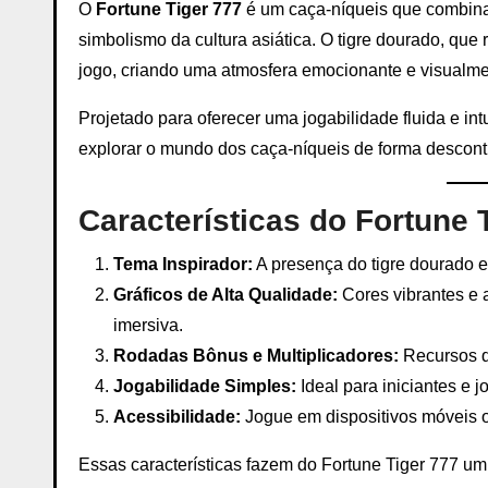
O
Fortune Tiger 777
é um caça-níqueis que combina
simbolismo da cultura asiática. O tigre dourado, que 
jogo, criando uma atmosfera emocionante e visualme
Projetado para oferecer uma jogabilidade fluida e int
explorar o mundo dos caça-níqueis de forma descontr
Características do Fortune 
Tema Inspirador:
A presença do tigre dourado e
Gráficos de Alta Qualidade:
Cores vibrantes e
imersiva.
Rodadas Bônus e Multiplicadores:
Recursos q
Jogabilidade Simples:
Ideal para iniciantes e 
Acessibilidade:
Jogue em dispositivos móveis 
Essas características fazem do Fortune Tiger 777 um