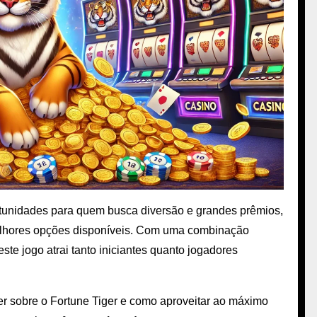
ortunidades para quem busca diversão e grandes prêmios,
hores opções disponíveis. Com uma combinação
este jogo atrai tanto iniciantes quanto jogadores
ber sobre o Fortune Tiger e como aproveitar ao máximo