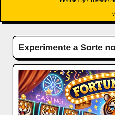
Fortune Tiger: O Melhor e
V
Experimente a Sorte no