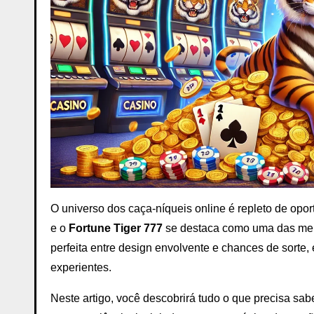
O universo dos caça-níqueis online é repleto de op
e o
Fortune Tiger 777
se destaca como uma das mel
perfeita entre design envolvente e chances de sorte, 
experientes.
Neste artigo, você descobrirá tudo o que precisa sa