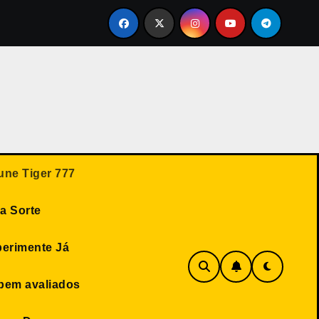
une Tiger 777
a Sorte
perimente Já
 bem avaliados