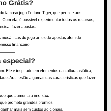
mo Grátis?
do famoso jogo Fortune Tiger, que permite aos
. Com ela, é possível experimentar todos os recursos,
ecisar fazer apostas.
s mecânicas do jogo antes de apostar, além de
misso financeiro.
a especial?
. Ele é inspirado em elementos da cultura asiática,
dade. Aqui estão algumas das características que fazem
ado que aumenta a imersão.
 que promete grandes prêmios.
ganhar mais sem custos adicionais.