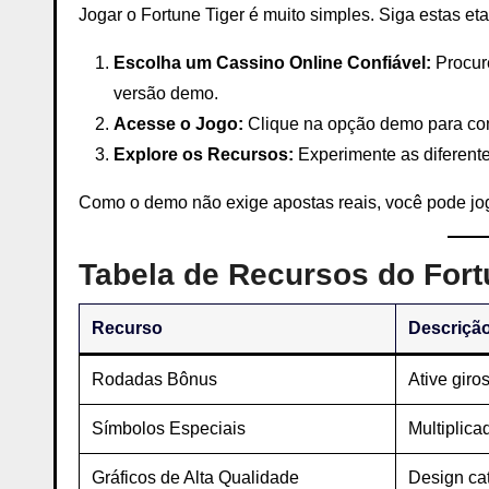
Jogar o Fortune Tiger é muito simples. Siga estas et
Escolha um Cassino Online Confiável:
Procur
versão demo.
Acesse o Jogo:
Clique na opção demo para co
Explore os Recursos:
Experimente as diferent
Como o demo não exige apostas reais, você pode jog
Tabela de Recursos do Fort
Recurso
Descriçã
Rodadas Bônus
Ative giro
Símbolos Especiais
Multiplica
Gráficos de Alta Qualidade
Design cat