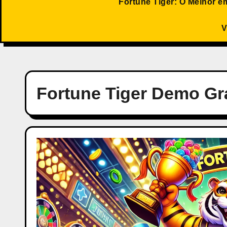
Fortune Tiger: O Melhor e
V
Fortune Tiger Demo Grá