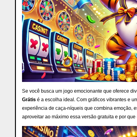
Se você busca um jogo emocionante que oferece div
Grátis
é a escolha ideal. Com gráficos vibrantes e um
experiência de caça-níqueis que combina emoção, est
aproveitar ao máximo essa versão gratuita e por que e