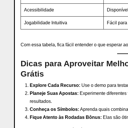
Acessibilidade
Disponíve
Jogabilidade Intuitiva
Fácil para
Com essa tabela, fica fácil entender o que esperar ao 
Dicas para Aproveitar Melh
Grátis
Explore Cada Recurso:
Use o demo para testar
Planeje Suas Apostas:
Experimente diferentes 
resultados.
Conheça os Símbolos:
Aprenda quais combina
Fique Atento às Rodadas Bônus:
Elas são óti