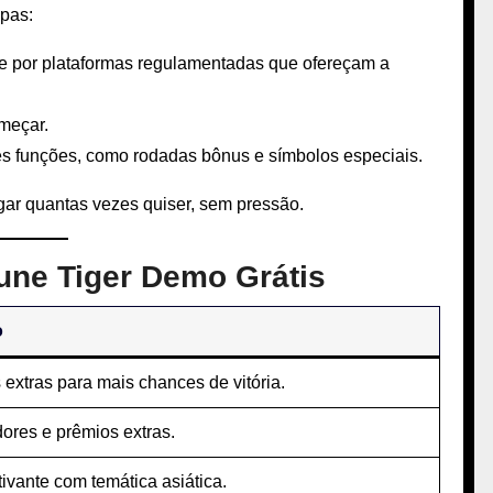
apas:
e por plataformas regulamentadas que ofereçam a
meçar.
es funções, como rodadas bônus e símbolos especiais.
ar quantas vezes quiser, sem pressão.
une Tiger Demo Grátis
o
s extras para mais chances de vitória.
dores e prêmios extras.
ivante com temática asiática.