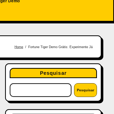
Tiger Demo
Home
Fortune Tiger Demo Grátis: Experimente Já
Pesquisar
Pesquisar