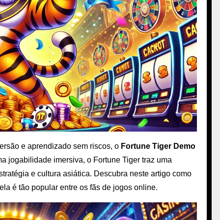
ersão e aprendizado sem riscos, o
Fortune Tiger Demo
a jogabilidade imersiva, o Fortune Tiger traz uma
ratégia e cultura asiática. Descubra neste artigo como
la é tão popular entre os fãs de jogos online.