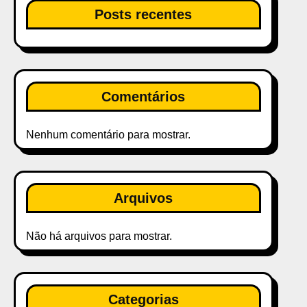
Posts recentes
Comentários
Nenhum comentário para mostrar.
Arquivos
Não há arquivos para mostrar.
Categorias